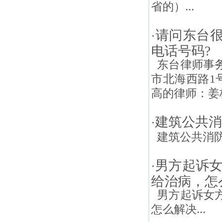
省的）...
请问东台很
·
电话号码?
东台律师事务
市北海西路1
高的律师：姜桂云
建筑公共消
·
建筑公共消防管
男方起诉
·
给治病，怎
男方起诉女方
怎么解决...