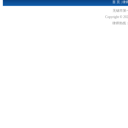
首 页
|
律
无锡市第
Copyright
©
202
律师热线：18