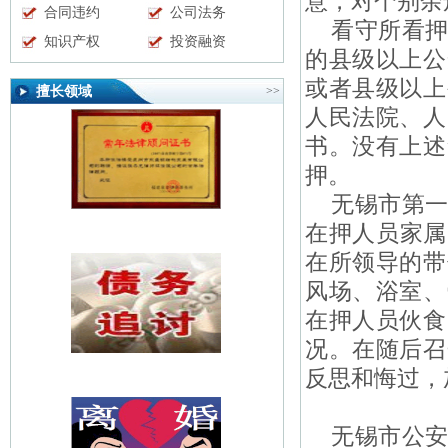
意，对个别余
合同违约
公司法务
看守所看押
知识产权
投资融资
的县级以上公
或者县级以上
擅长领域
>>
人民法院、人
书。没有上述
押
。
无锡市第一
在押人员家属
在所领导的带
风场、浴室、
在押人员伙食
况。在随后召
反思和悔过，
无锡市公安