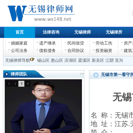
首页
法律咨询
无锡律师
无锡律所
婚姻家庭
遗产继承
民间借贷
劳动工伤
房产
公司法务
债权债务
合同协议
投资融资
建筑
无锡律师导航
锡山区
惠山区
滨湖区
梁溪区
新吴区
江阴
宜兴
律师团队
>>
无锡市第一看守
1
2
3
4
无锡
名 称：无锡
地 址：江苏.
简 介：