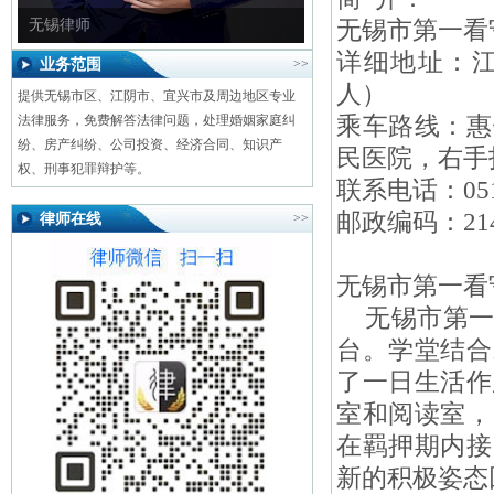
无锡市第一看
无锡律师
详细地址：
业务范围
>>
人）
提供无锡市区、江阴市、宜兴市及周边地区专业
乘车路线：惠
法律服务，免费解答法律问题，处理婚姻家庭纠
纷、房产纠纷、公司投资、经济合同、知识产
民医院，右手
权、刑事犯罪辩护等。
联系电话：0510
邮政编码：214
律师在线
>>
无锡市第一看
无锡市第一
台
。学堂结合
了一日生活作
室和阅读室，
在羁押期内接
新的积极姿态