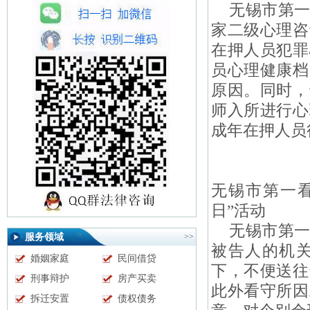
无锡市第一
家二级心理咨
在押人员犯罪
员心理健康档
原因
。同时，
师入所进行心
成年在押人员
无锡市第一
日”活动
无锡市第一
服务领域
>>
被告人的机
婚姻家庭
民间借贷
下，不便送往
刑事辩护
房产买卖
此外看守所因
拆迁安置
债权债务