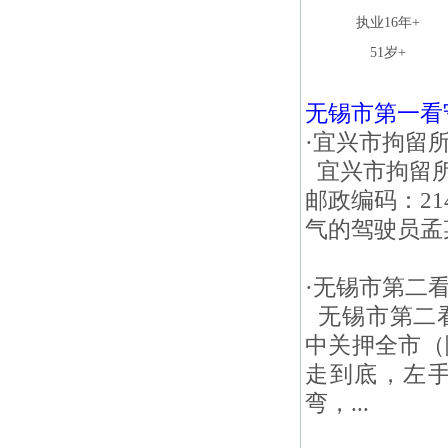
执业16年+
51岁+
无锡市第一看
·
宜兴市拘留
宜兴市拘留所 
邮政编码：21
气的驾驶员孟某
·
无锡市第二
无锡市第二看
中关押全市（
走到底，左
弯，...