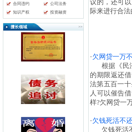
议的，还可以
合同违约
公司法务
际来进行合法
知识产权
投资融资
擅长领域
>>
·
欠网贷一万
根据《民法
的期限返还借
法第五百一十
人可以催告借
样?欠网贷一
·
欠钱死活不
欠钱死活不