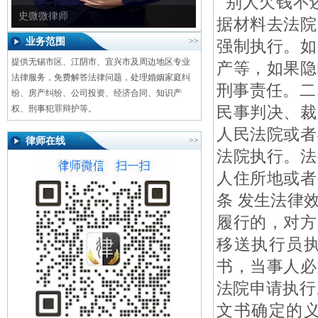
别人欠钱不还
史微微律师
据材料去法院
业务范围
>>
强制执行。如
提供无锡市区、江阴市、宜兴市及周边地区专业
产等，如果隐
法律服务，免费解答法律问题，处理婚姻家庭纠
刑事责任。二
纷、房产纠纷、公司投资、经济合同、知识产
民事判决、裁
权、刑事犯罪辩护等。
人民法院或者
律师在线
>>
法院执行。法
人住所地或者
条 发生法律
履行的，对方
移送执行员
书，当事人必
法院申请执行
文书确定的