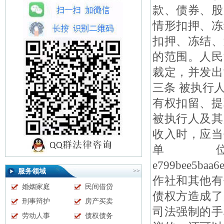
款、债券、股
情形扣押、冻
扣押、冻结、
的范围。人民
裁定，并发出
三条 被执行
有权扣留、提
被执行人及其
收入时，应当
单
e799bee5baa
服务领域
>>
作社和其他有
婚姻家庭
民间借贷
债权方造成了
刑事辩护
房产买卖
司法强制的手
劳动人事
债权债务