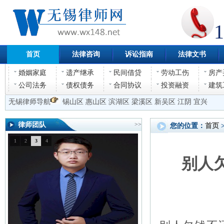
1
首页
法律咨询
诉讼指南
法律文书
婚姻家庭
遗产继承
民间借贷
劳动工伤
房产
公司法务
债权债务
合同协议
投资融资
建筑
无锡律师导航
锡山区
惠山区
滨湖区
梁溪区
新吴区
江阴
宜兴
律师团队
>>
您的位置：
首页
1
2
3
4
别人