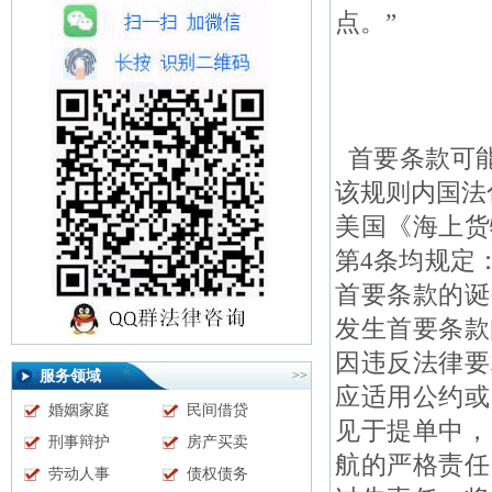
点。”
首要条款可能
该规则内国法化
美国《海上货
第4条均规定
首要条款的诞
发生首要条款
因违反法律要
服务领域
>>
应适用公约或
婚姻家庭
民间借贷
见于提单中，
刑事辩护
房产买卖
航的严格责任
劳动人事
债权债务