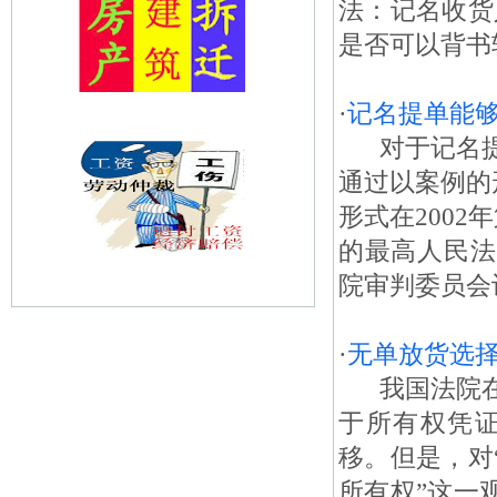
法：记名收货
是否可以背书
·
记名提单能
对于记名提
通过以案例的
形式在200
的最高人民法
院审判委员会
·
无单放货选
我国法院在
于所有权凭
移。但是，对
所有权”这一