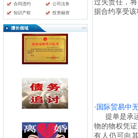
过失责任，将
合同违约
公司法务
据合约享受该
知识产权
投资融资
擅长领域
>>
·
国际贸易中
提单是承运
物的物权凭证
有人仍可向