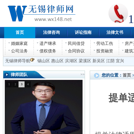
1
首页
法律咨询
诉讼指南
法律文书
婚姻家庭
遗产继承
民间借贷
劳动工伤
房产
公司法务
债权债务
合同协议
投资融资
建筑
无锡律师导航
锡山区
惠山区
滨湖区
梁溪区
新吴区
江阴
宜兴
律师团队
>>
您的位置：
首页
1
2
3
4
提单