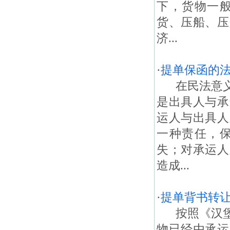
下，货物一
货、压船、压
济...
·
提单保函的
在民法意义
是出具人与承
运人与出具人
一种责任，
失；对承运人
造成...
·
提单背书转
按照《汉堡
物已经由承运