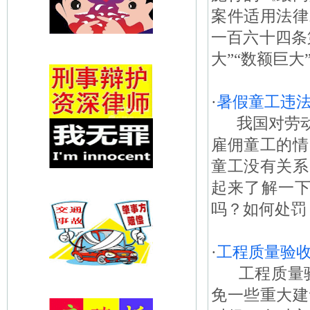
案件适用法律
一百六十四条
大”“数额巨大
·
暑假童工违
我国对劳动
雇佣童工的情
童工没有关系
起来了解一下
吗？如何处罚
·
工程质量验
工程质量验
免一些重大建