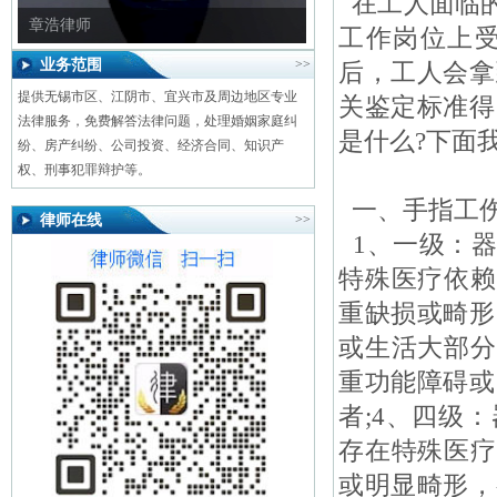
在工人面临的
章浩律师
工作岗位上
业务范围
>>
后，工人会拿
提供无锡市区、江阴市、宜兴市及周边地区专业
关鉴定标准得
法律服务，免费解答法律问题，处理婚姻家庭纠
是什么?下面
纷、房产纠纷、公司投资、经济合同、知识产
权、刑事犯罪辩护等。
一、手指工伤
律师在线
>>
1、一级：器
特殊医疗依赖
重缺损或畸形
或生活大部分
重功能障碍或
者;4、四级
存在特殊医疗
或明显畸形，