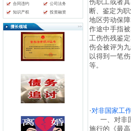
伤职工或者其
合同违约
公司法务
断、鉴定为职
知识产权
投资融资
地区劳动保障
擅长领域
>>
作途中手指被
工伤伤残鉴定
伤会被评为九
以得到一笔伤
等。
·
对非国家工
一、对非国家
施行的《最高