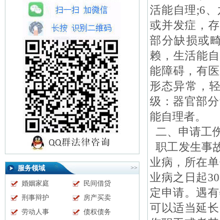
活能自理;6
或并发症，存
部分缺损或
赖，生活能自
能障碍，有医
形态异常，轻
级：器官部分
能自理者。
二、申请工伤
职工发生事故
业病，所在单
服务领域
>>
业病之日起3
婚姻家庭
民间借贷
定申请。遇有
刑事辩护
房产买卖
可以适当延长
劳动人事
债权债务