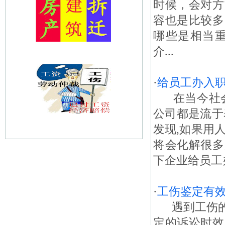
时候，会对方
容也是比较多
哪些是相当
介...
·
给员工办入
在当今社会
公司都是流于
发现,如果用
将会化解很多
下企业给员工
·
工伤鉴定有
遇到工伤的
定的诉讼时效