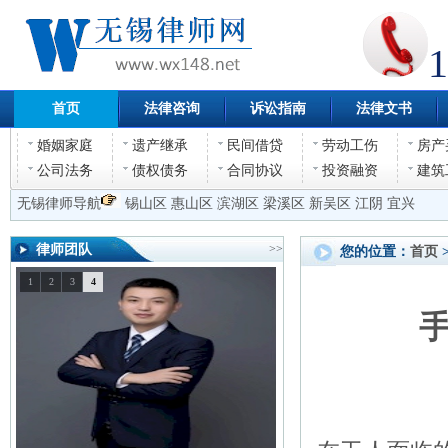
1
首页
法律咨询
诉讼指南
法律文书
婚姻家庭
遗产继承
民间借贷
劳动工伤
房产
公司法务
债权债务
合同协议
投资融资
建筑
无锡律师导航
锡山区
惠山区
滨湖区
梁溪区
新吴区
江阴
宜兴
律师团队
>>
您的位置：
首页
1
2
3
4