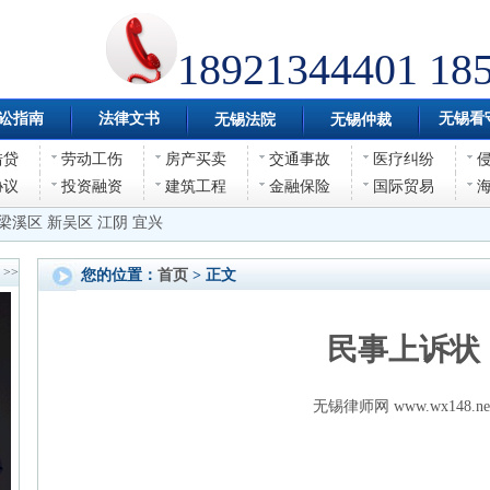
18921344401 18
讼指南
法律文书
无锡看
无锡法院
无锡仲裁
借贷
劳动工伤
房产买卖
交通事故
医疗纠纷
协议
投资融资
建筑工程
金融保险
国际贸易
梁溪区
新吴区
江阴
宜兴
>>
您的位置：
首页
> 正文
民事上诉状
无锡律师网 www.wx148.ne