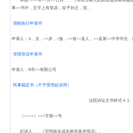
本院××××年××月××日对……（写明当事人的姓名或名称和案由）
事××书中，文字上有笔误，应予补正，现...
·
强制执行申请书
申请人：A，女，××岁，×族，××省××县人，××县第××中学学生，现住
·
管辖异议申请书
申请人：B市××有限公司
·
民事裁定书（不予受理起诉用）
法院诉讼文书样式４２
（××××）×××字第××号
起诉人……（写明姓名或名称等基本情况）。