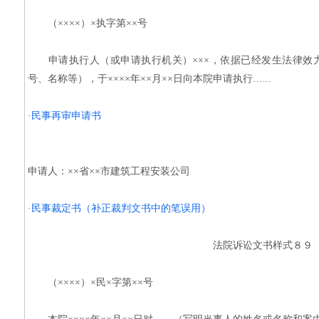
（××××）×执字第××号
申请执行人（或申请执行机关）×××，依据已经发生法律效
号、名称等），于××××年××月××日向本院申请执行…...
·
民事再审申请书
申请人：××省××市建筑工程安装公司
·
民事裁定书（补正裁判文书中的笔误用）
法院诉讼文书样式８９
（××××）×民×字第××号