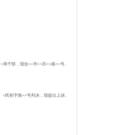
×局干部，现住××市××区××路××号。
××）×民初字第××号判决，现提出上诉。