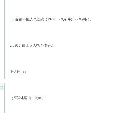
1．变更××区人民法院（19××）×民初字第××号判决。
2．改判由上诉人抚养孩子C。
上诉理由：
>>
（应祥述理由，此略。）