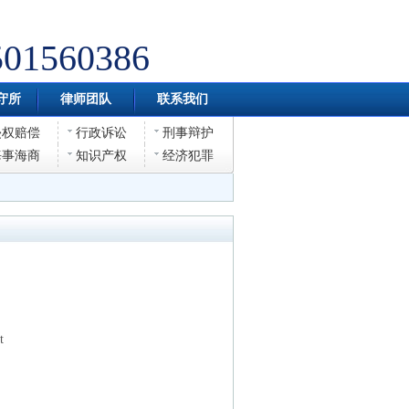
501560386
守所
律师团队
联系我们
侵权赔偿
行政诉讼
刑事辩护
海事海商
知识产权
经济犯罪
t