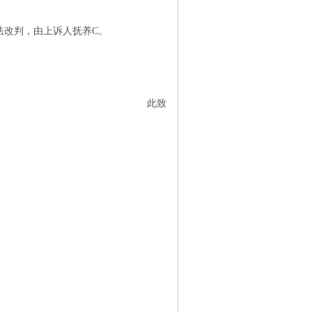
法改判，由上诉人抚养C。
此致