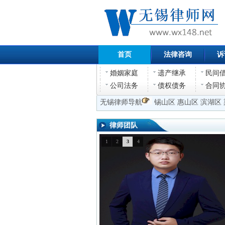
首页
法律咨询
诉
婚姻家庭
遗产继承
民间
公司法务
债权债务
合同
无锡律师导航
锡山区
惠山区
滨湖区
律师团队
1
2
3
4