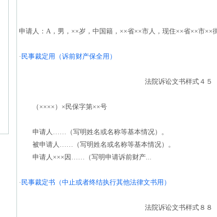
申请人：A，男，××岁，中国籍，××省××市人，现住××省××市××
·
民事裁定用（诉前财产保全用）
法院诉讼文书样式４５
（××××）×民保字第××号
申请人……（写明姓名或名称等基本情况）。
被申请人……（写明姓名或名称等基本情况）。
申请人×××因……（写明申请诉前财产...
·
民事裁定书（中止或者终结执行其他法律文书用）
法院诉讼文书样式８８