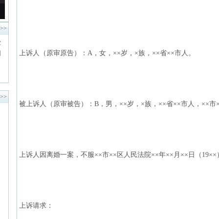
>>
业
上诉人（原审原告）：A，女，××岁，×族，××省××市人。
纠
>>
被上诉人（原审被告）：B，男，××岁，×族，××省××市人，××市×
上诉人因离婚一案，不服××市××区人民法院××年××月××日（19
上诉请求：