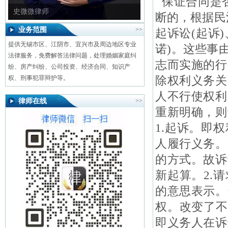
保证合同是否
史微微律师
断的，根据民
业务范围
>>
起诉讼(起诉
提供无锡市区、江阴市、宜兴市及周边地区专业
诺)。这些事
法律服务，免费解答法律问题，处理婚姻家庭纠
志而实施的行
纷、房产纠纷、公司投资、经济合同、知识产
除权利义务关
权、刑事犯罪辩护等。
人不行使权利
律师在线
>>
重新明确，则
1.起诉。即
人履行义务。
的方式。故诉
新起算。2.
的意思表示。
权。改变了不
即义务人在诉