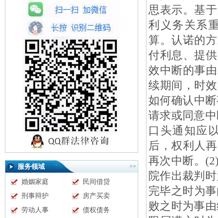
思表示。基于
利义务关系
算。认诺的方
付利息、提供
效中断的事由
续期间，时效
如何确认中断
请求或同意中
口头通知应
后，权利人再
再次中断。(
服务领域
>>
院作出裁判时
婚姻家庭
民间借贷
完毕之时为事
刑事辩护
房产买卖
败之时为事由
劳动人事
债权债务