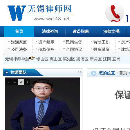
1
首页
法律咨询
诉讼指南
法律文书
婚姻家庭
遗产继承
民间借贷
劳动工伤
房产
公司法务
债权债务
合同协议
投资融资
建筑
无锡律师导航
锡山区
惠山区
滨湖区
梁溪区
新吴区
江阴
宜兴
律师团队
>>
您的位置：
首页
1
2
3
4
保