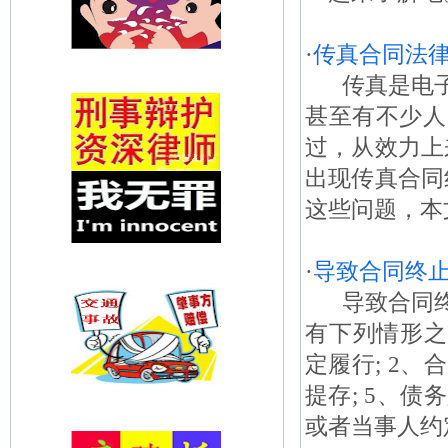
·
传真合同法律
传真是电子
甚至有不少人
过，从效力上
出现传真合同
这些问题，本
·
导致合同终
导致合同终止
有下列情形之
定履行; 2、
提存; 5、债
或者当事人约定