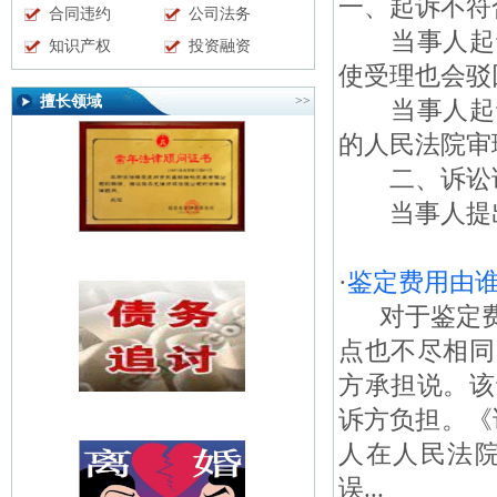
一、起诉不符
合同违约
公司法务
当事人起诉
知识产权
投资融资
使受理也会驳
擅长领域
>>
当事人起诉
的人民法院审
二、诉讼请
当事人提出的
·
鉴定费用由
对于鉴定费
点也不尽相同
方承担说。该
诉方负担。《
人在人民法
误...