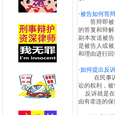
·
被告如何答
答辩即被告
的答复和辩
副本发送被告
是被告人或被
和理由进行回
·
如何提出反
在民事诉讼
讼的权利，被
反诉就是在
由有牵连的保