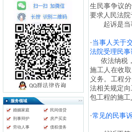
生民事争议的
要求人民法院
起诉是当事
·
当事人关于
法院受理民事
依法纳税，
施工人在收取
义务。工程分
法相关规定向
包工程的施工
服务领域
>>
婚姻家庭
民间借贷
·
常见的民事
刑事辩护
房产买卖
劳动人事
债权债务