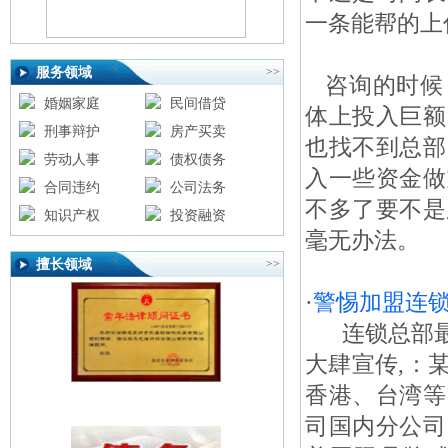
一条能帮的上
服务领域
>>
咨询的时候
婚姻家庭
民间借贷
体上投入巨额
刑事辩护
房产买卖
也找不到总部
劳动人事
债权债务
入一些资金做
合同违约
公司法务
不多了要不是
知识产权
投资融资
毫无办法。
擅长领域
>>
·
警惕加盟连
连锁总部最
大肆宣传,：
香港、台湾等
司国内分公司