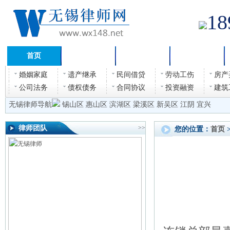
18
首页
法律咨询
诉讼指南
法律文书
婚姻家庭
遗产继承
民间借贷
劳动工伤
房产
公司法务
债权债务
合同协议
投资融资
建筑
无锡律师导航
锡山区
惠山区
滨湖区
梁溪区
新吴区
江阴
宜兴
律师团队
>>
您的位置：
首页