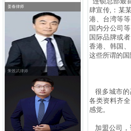
连锁总部最喜
姜春律师
肆宣传,：某
港、台湾等等
国内分公司等
国际品牌或者
香港、韩国、
这些所谓的国
朱效武律师
很多城市的
各类资料齐全
感觉。
加盟公司，