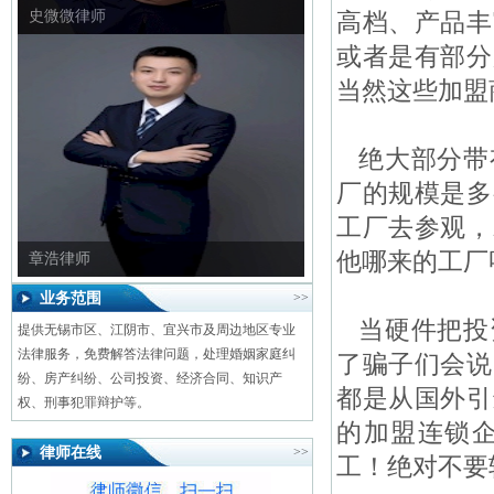
史微微律师
高档、产品丰
或者是有部分
当然这些加盟
绝大部分带
厂的规模是多
工厂去参观，
他哪来的工厂
章浩律师
业务范围
>>
当硬件把投
提供无锡市区、江阴市、宜兴市及周边地区专业
法律服务，免费解答法律问题，处理婚姻家庭纠
了骗子们会说
纷、房产纠纷、公司投资、经济合同、知识产
都是从国外引
权、刑事犯罪辩护等。
的加盟连锁
律师在线
>>
工！绝对不要