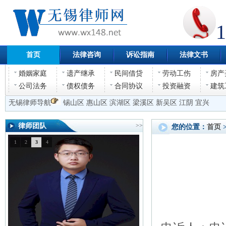
1
首页
法律咨询
诉讼指南
法律文书
婚姻家庭
遗产继承
民间借贷
劳动工伤
房产
公司法务
债权债务
合同协议
投资融资
建筑
无锡律师导航
锡山区
惠山区
滨湖区
梁溪区
新吴区
江阴
宜兴
律师团队
>>
您的位置：
首页
1
2
3
4