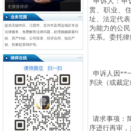
申诉人：申
史微微律师
贯、职业、
业务范围
>>
址、法定代表
提供无锡市区、江阴市、宜兴市及周边地区专业
为能力的公民
法律服务，免费解答法律问题，处理婚姻家庭纠
关系。委托律
纷、房产纠纷、公司投资、经济合同、知识产
权、刑事犯罪辩护等。
律师在线
>>
申诉人因**一
判决（或裁定
请求事项：简
序进行再审，