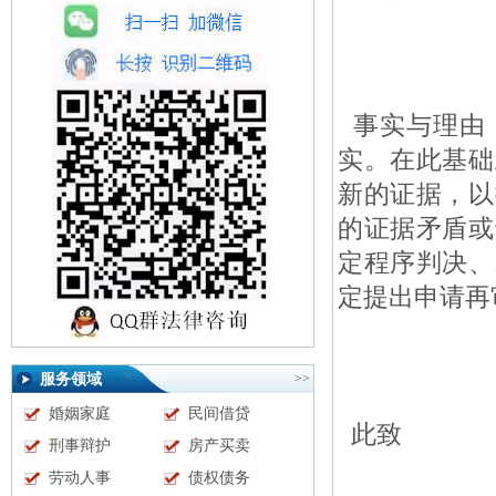
事实与理由
实。在此基础
新的证据，以
的证据矛盾或
定程序判决、
定提出申请再
服务领域
>>
婚姻家庭
民间借贷
此致
刑事辩护
房产买卖
劳动人事
债权债务