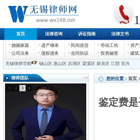
1
首页
法律咨询
诉讼指南
法律文书
婚姻家庭
遗产继承
民间借贷
劳动工伤
房产
公司法务
债权债务
合同协议
投资融资
建筑
无锡律师导航
锡山区
惠山区
滨湖区
梁溪区
新吴区
江阴
宜兴
律师团队
>>
您的位置：
首页
1
2
3
4
鉴定费是