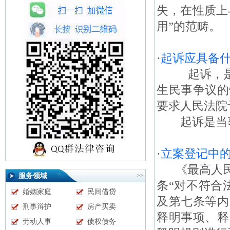
失，在性质上
用”的范畴。
·
起诉应具备
起诉，是指
生民事争议的
要求人民法院
起诉是当事
·
立案登记中
《最高人民
服务领域
>>
条“对不符合
婚姻家庭
民间借贷
及第七条等内
刑事辩护
房产买卖
释明事项、释
劳动人事
债权债务