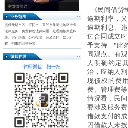
史微微律师
《民间借贷司
业务范围
>>
逾期利率，又
提供无锡市区、江阴市、宜兴市及周边地区专业
逾期利息、违
法律服务，免费解答法律问题，处理婚姻家庭纠
过合同成立时
纷、房产纠纷、公司投资、经济合同、知识产
予支持。”此
权、刑事犯罪辩护等。
同观点。有观
律师在线
>>
人明确约定
治，应纳人利
现债权的费
费、管理费等
情况看，民间
要涉及服务费
借款支付的成
因借款人未按