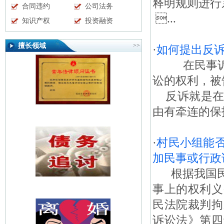
释明规则进行
合同违约
公司法务
...
知识产权
投资融资
擅长领域
>>
·
如何提出反
在民事诉讼
讼的权利，被
反诉就是在
由有牵连的保
·
村民小组能
加民事或行政
根据我国民
事上的权利义
民法院裁判拘
诉讼法》第四